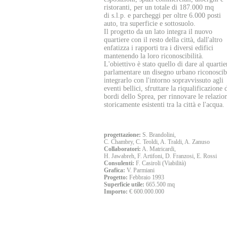
ristoranti, per un totale di 187.000 mq
di s.l.p. e parcheggi per oltre 6.000 posti
auto, tra superficie e sottosuolo.
Il progetto da un lato integra il nuovo
quartiere con il resto della città, dall'altro
enfatizza i rapporti tra i diversi edifici
mantenendo la loro riconoscibilità.
L'obiettivo è stato quello di dare al quartie
parlamentare un disegno urbano riconoscib
integrarlo con l'intorno sopravvissuto agli
eventi bellici, sfruttare la riqualificazione 
bordi dello Sprea, per rinnovare le relazio
storicamente esistenti tra la città e l'acqua.
Gruppo 
progettazione:
S. Brandolini,
C. Chambry, C. Teoldi, A. Traldi, A. Zanuso
Collaboratori:
A. Matricardi,
H. Jawabreh, F. Artifoni, D. Franzosi, E. Rossi
Consulenti:
F. Casiroli (Viabilità)
Grafica:
V. Parmiani
Progetto:
Febbraio 1993
Superficie utile:
665.500 mq
Importo:
€ 600.000.000