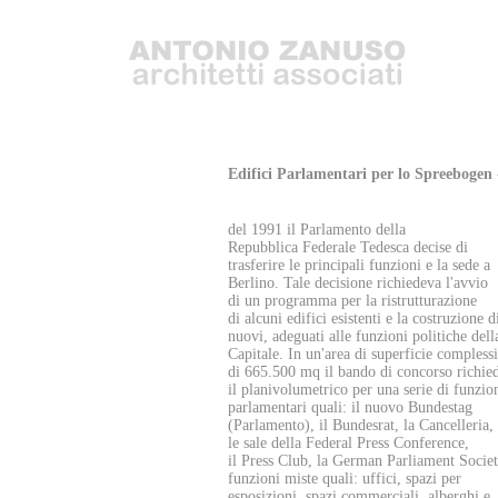
Edifici Parlamentari per lo Spreebogen
Nel giu
del 1991 il Parlamento della
Repubblica Federale Tedesca decise di
trasferire le principali funzioni e la sede a
Berlino. Tale decisione richiedeva l'avvio
di un programma per la ristrutturazione
di alcuni edifici esistenti e la costruzione d
nuovi, adeguati alle funzioni politiche dell
Capitale. In un'area di superficie compless
di 665.500 mq il bando di concorso richie
il planivolumetrico per una serie di funzio
parlamentari quali: il nuovo Bundestag
(Parlamento), il Bundesrat, la Cancelleria,
le sale della Federal Press Conference,
il Press Club, la German Parliament Societ
funzioni miste quali: uffici, spazi per
esposizioni, spazi commerciali, alberghi e