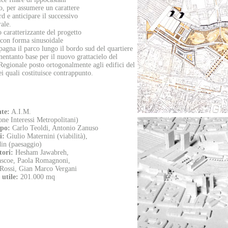
to, per assumere un carattere
d e anticipare il successivo
ale.
 caratterizzante del progetto
a con forma sinusoidale
agna il parco lungo il bordo sud del quartiere
nentanto base per il nuovo grattacielo del
Regionale posto ortogonalmente agli edifici del
 quali costituisce contrappunto.
te:
A.I.M.
one Interessi Metropolitani)
ppo:
Carlo Teoldi, Antonio Zanuso
i:
Giulio Maternini (viabilità),
in (paesaggio)
tori:
Hesham Jawabreh,
ascoe, Paola Romagnoni,
Rossi, Gian Marco Vergani
 utile:
201.000 mq