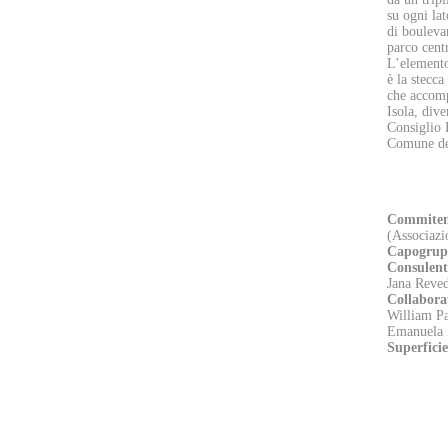
su ogni la
di boulevar
parco centr
L’elemento
è la stecc
che accomp
Isola, dive
Consiglio 
Comune dei
Commiten
(Associazi
Capogru
Consulent
Jana Reved
Collabora
William P
Emanuela 
Superficie