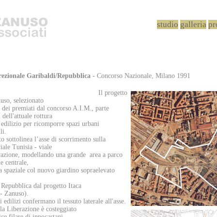
studio
galleria
pr
rezionale Garibaldi/Repubblica
- Concorso Nazionale, Milano 1991
 progetto
uso, selezionato
 dei premiati dal concorso A.I.M., parte
i dell'attuale rottura
 edilizio per ricomporre spazi urbani
li.
o sottolinea l’asse di scorrimento sulla
viale Tunisia - viale
razione, modellando una grande area a parco
e centrale,
a spaziale col nuovo giardino sopraelevato
a Repubblica dal progetto Itaca
- Zanuso).
 edilizi confermano il tessuto laterale all'asse.
lla Liberazione è costeggiato
ice filare di ippocastani