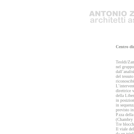
Centro di
Il
Teoldi/Zan
nel gruppo
dall’analis
del tessuto
riconoscibi
L’intervent
direttrice 
della Libe
in posizion
in sequenz
previsto in
P.zza dell
(Chambry 
Tre blocchi
Il viale de
da un tripl