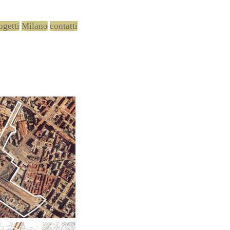
ogetti
Milano
contatti